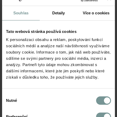
Novinky
Souhlas
Detaily
Více o cookies
Tato webová stránka používá cookies
K personalizaci obsahu a reklam, poskytování funkcí
sociálních médií a analýze naší návštěvnosti využíváme
soubory cookie. Informace o tom, jak náš web používáte,
sdílíme se svými partnery pro sociální média, inzerci a
analýzy. Partneři tyto údaje mohou zkombinovat s
dalšími informacemi, které jste jim poskytli nebo které
získali v důsledku toho, že používáte jejich služby.
CANMAN a.k.a. Canny
Výběr
Nutné
souhlasu
10. června 2026 | Praha
Preferenční