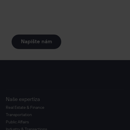
Chcete ještě něco navíc nebo
pojmout věci ve větším?
Stačí se ozvat.
Napište nám
Naše expertiza
Real Estate & Finance
Transportation
Public Affairs
Industry & Transactions