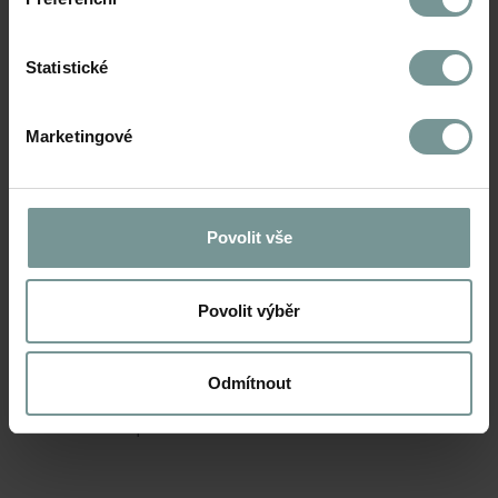
Statistické
Marketingové
Povolit vše
Povolit výběr
Ewing opět mezi světovou elitou top 40
Odmítnout
PA agentur světa
06. března 2026 | Praha