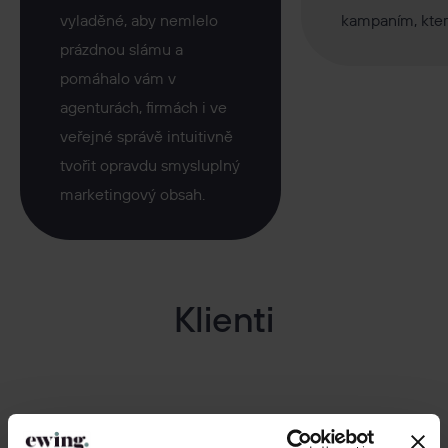
vyladěné, aby nemlelo
kampaním, které
prázdnou slámu a
pomáhalo vám v
agenturách, firmách i ve
veřejné správě intuitivně
tvořit opravdu smysluplný
marketingový obsah.
Klienti