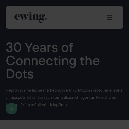
Naše expertiza
30 Years of
Real Estate & Finance
Connecting the
Transportation
Public Affairs
Dots
Industry & Transactions
Brand & Services
Healthcare
Neprodáváme laciné marketingové triky. Možná i proto jsme jedna
Energy & Environment
z nejúspěšnějších českých komunikačních agentur. Pomáháme
Social Impact & Sustainability
totiž značkám měnit věci k lepšímu.
Služby