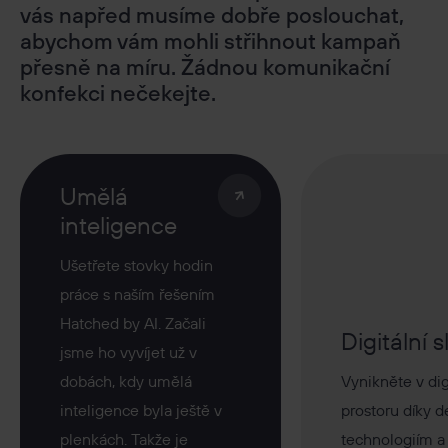
vás napřed musíme dobře poslouchat,
abychom vám mohli střihnout kampaň
přesně na míru. Žádnou komunikační
konfekci nečekejte.
Umělá
inteligence
Ušetřete stovky hodin
práce s naším řešením
Hatched by AI. Začali
Digitální 
jsme ho vyvíjet už v
dobách, kdy umělá
Vynikněte v dig
inteligence byla ještě v
prostoru díky d
plenkách. Takže je
technologiím a