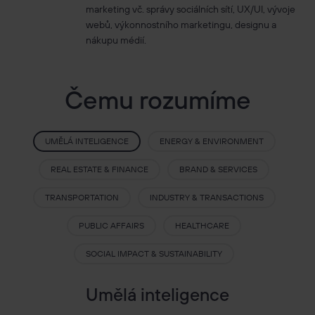
marketing vč. správy sociálních sítí, UX/UI, vývoje
|
CZ
EN
webů, výkonnostního marketingu, designu a
30
nákupu médií.
Čemu rozumíme
Years of Connecting the
Dots
UMĚLÁ INTELIGENCE
ENERGY & ENVIRONMENT
REAL ESTATE & FINANCE
BRAND & SERVICES
TRANSPORTATION
INDUSTRY & TRANSACTIONS
PUBLIC AFFAIRS
HEALTHCARE
SOCIAL IMPACT & SUSTAINABILITY
Umělá inteligence