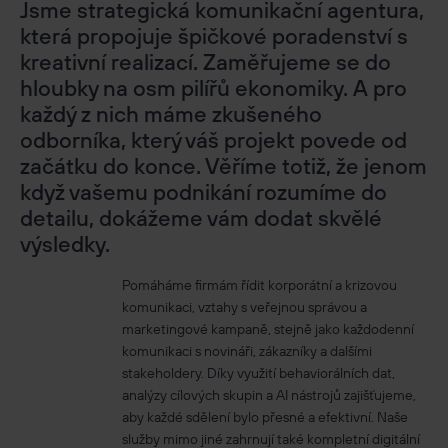
Jsme strategická komunikační agentura,
Strategická komunikace a poradenství
která propojuje špičkové poradenství s
Digitální služby
kreativní realizací. Zaměřujeme se do
Média
hloubky na osm pilířů ekonomiky. A pro
Korporátní komunikace
každý z nich máme zkušeného
Kreativa a design
odborníka, který váš projekt povede od
HR a interní komunikace
začátku do konce. Věříme totiž, že jenom
Krizová komunikace
když vašemu podnikání rozumíme do
Umělá inteligence
detailu, dokážeme vám dodat skvělé
Datová analýza a výzkum
výsledky.
Pomáháme firmám řídit korporátní a krizovou
Ostatní
komunikaci, vztahy s veřejnou správou a
Kariéra
marketingové kampaně, stejně jako každodenní
komunikaci s novináři, zákazníky a dalšími
Portfolio
stakeholdery. Díky využití behaviorálních dat,
O nás
analýzy cílových skupin a AI nástrojů zajišťujeme,
Novinky
aby každé sdělení bylo přesné a efektivní. Naše
Kontakty
služby mimo jiné zahrnují také kompletní digitální